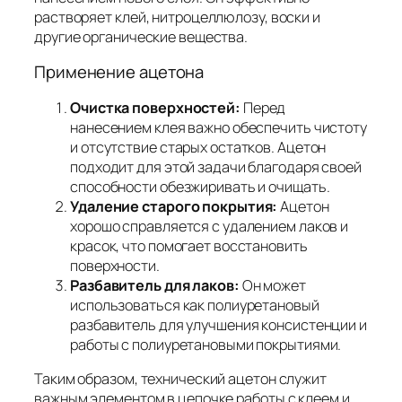
растворяет клей, нитроцеллюлозу, воски и
другие органические вещества.
Применение ацетона
Очистка поверхностей:
Перед
нанесением клея важно обеспечить чистоту
и отсутствие старых остатков. Ацетон
подходит для этой задачи благодаря своей
способности обезжиривать и очищать.
Удаление старого покрытия:
Ацетон
хорошо справляется с удалением лаков и
красок, что помогает восстановить
поверхности.
Разбавитель для лаков:
Он может
использоваться как полиуретановый
разбавитель для улучшения консистенции и
работы с полиуретановыми покрытиями.
Таким образом, технический ацетон служит
важным элементом в цепочке работы с клеем и