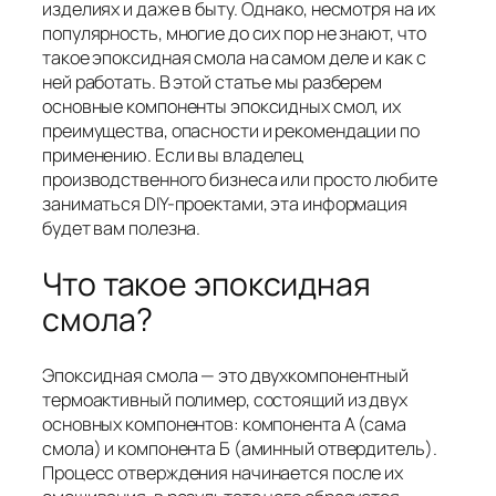
изделиях и даже в быту. Однако, несмотря на их
популярность, многие до сих пор не знают, что
такое эпоксидная смола на самом деле и как с
ней работать. В этой статье мы разберем
основные компоненты эпоксидных смол, их
преимущества, опасности и рекомендации по
применению. Если вы владелец
производственного бизнеса или просто любите
заниматься DIY-проектами, эта информация
будет вам полезна.
Что такое эпоксидная
смола?
Эпоксидная смола — это двухкомпонентный
термоактивный полимер, состоящий из двух
основных компонентов: компонента А (сама
смола) и компонента Б (аминный отвердитель).
Процесс отверждения начинается после их